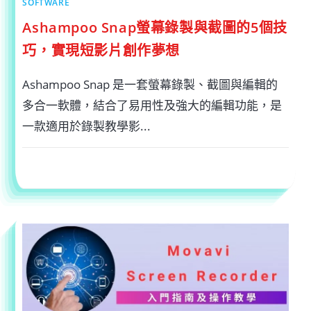
SOFTWARE
Ashampoo Snap螢幕錄製與截圖的5個技
巧，實現短影片創作夢想
Ashampoo Snap 是一套螢幕錄製、截圖與編輯的
多合一軟體，結合了易用性及強大的編輯功能，是
一款適用於錄製教學影...
在
留言功能已關閉
2024-03-14
〈ASHAMPOO
SNAP
螢
幕
錄
製
與
截
圖
的
5
個
技
巧，
實
現