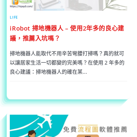
嗎？〉
中
LIFE
iRobot 掃地機器人 – 使用2年多的良心建
議，推薦入坑嗎？
掃地機器人能取代不用辛苦彎腰打掃嗎？真的就可
以讓居家生活一切都變的完美嗎？在使用 2 年多的
良心建議：掃地機器人的確在某...
在
留言功能已關閉
2022-12-20
〈IROBOT
掃
地
機
器
人
–
使
用
2
年
多