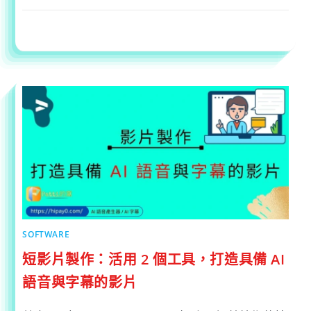
在
留言功能已關閉
2023-09-24
〈如
何
使
用
MOVAVI
VIDEO
EDITOR
將
照
片
製
作
影
片
動
畫
呢？〉
中
SOFTWARE
短影片製作：活用 2 個工具，打造具備 AI
語音與字幕的影片