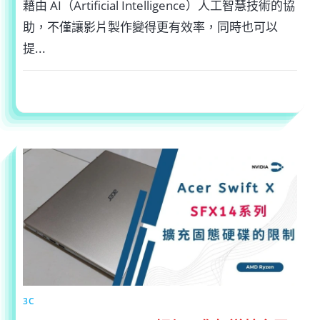
藉由 AI（Artificial Intelligence）人工智慧技術的協
助，不僅讓影片製作變得更有效率，同時也可以
提...
在
留言功能已關閉
2023-07-09
〈短
影
片
製
作：
活
用
2
個
工
具，
打
造
具
備
AI
語
音
與
字
幕
的
影
3C
片〉
中