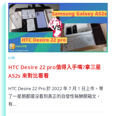
程
圖
軟
體
推
薦，
可
用
來
取
代
MICROSOFT
VISIO〉
中
LIFE
HTC Desire 22 pro值得入手嗎?拿三星
A52s 來對比看看
HTC Desire 22 Pro 於 2022 年 7 月 1 日上市，等
了一星期都還沒看到真正的自發性無酬開箱文，
有...