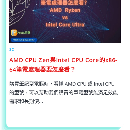
MOVAVI
SCREEN
RECORDER〉
中
3C
AMD CPU Zen與Intel CPU Core的x86-
64筆電處理器要怎麼看？
購買筆記型電腦時，看懂 AMD CPU 或 Intel CPU
的型號，可以幫助我們購買的筆電型號能滿足效能
需求和長期使...
在
留言功能已關閉
2023-11-12
〈AMD
CPU
ZEN