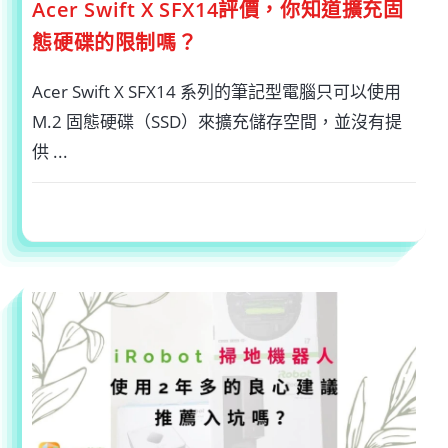
Acer Swift X SFX14評價，你知道擴充固
態硬碟的限制嗎？
Acer Swift X SFX14 系列的筆記型電腦只可以使用
M.2 固態硬碟（SSD）來擴充儲存空間，並沒有提
供 ...
在
留言功能已關閉
2022-12-30
〈ACER
SWIFT
X
SFX14
評
價，
你
知
道
擴
充
固
態
硬
碟
的
限
制