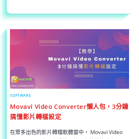
在
留言功能已關閉
2022-07-16
〈HTC
DESIRE
22
PRO
值
得
入
手
嗎?
拿
三
星
A52S
來
對
比
看
看〉
中
SOFTWARE
Movavi Video Converter懶人包，3分鐘
搞懂影片轉檔設定
在眾多出色的影片轉檔軟體當中， Movavi Video