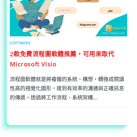
的
良
心
建
議，
推
薦
入
坑
嗎？〉
中
SOFTWARE
2款免費流程圖軟體推薦，可用來取代
Microsoft Visio
流程圖軟體就是將複雜的系統、構想，轉換成閱讀
性高的視覺化圖形，達到有效率的溝通與正確訊息
的傳遞。透過將工作流程、系統架構...
在
留言功能已關閉
2022-08-01
〈2
款
免
費
流