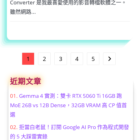
Converter 是我最喜愛使用的影音轉檔軟體之一。
雖然網路...
在
留言功能已關閉
2022-05-30
〈MOVAVI
VIDEO
CONVERTER
懶
人
包，
3
1
2
3
4
5
Go to the next
分
鐘
搞
懂
影
近期文章
片
轉
檔
設
Gemma 4 實測：雙卡 RTX 5060 Ti 16GB 跑
定〉
中
MoE 26B vs 12B Dense，32GB VRAM 高 CP 值首
選
拒當白老鼠！訂閱 Google AI Pro 作為程式開發
的 5 大踩雷實錄