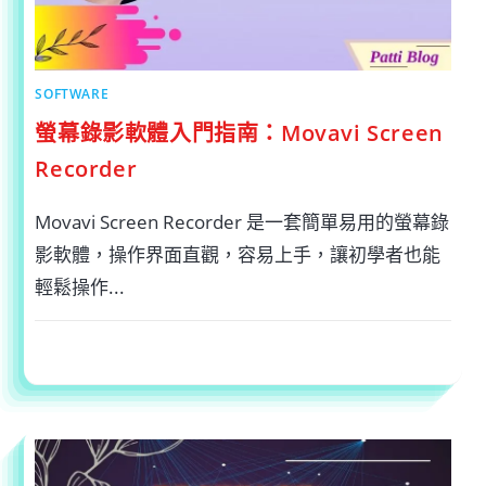
短
影
片
創
作
夢
想〉
SOFTWARE
中
螢幕錄影軟體入門指南：Movavi Screen
Recorder
Movavi Screen Recorder 是一套簡單易用的螢幕錄
影軟體，操作界面直觀，容易上手，讓初學者也能
輕鬆操作...
在
留言功能已關閉
2024-03-05
〈螢
幕
錄
影
軟
體
入
門
指
南：