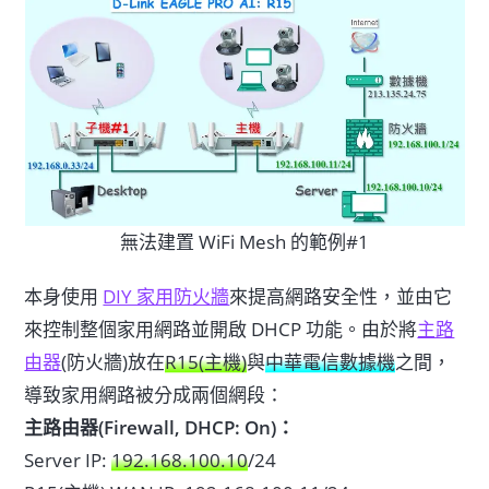
無法建置 WiFi Mesh 的範例#1
本身使用
DIY 家用防火牆
來提高網路安全性，並由它
來控制整個家用網路並開啟 DHCP 功能。由於將
主路
由器
(防火牆)放在
R15(主機)
與
中華電信數據機
之間，
導致家用網路被分成兩個網段：
主路由器(Firewall, DHCP: On)：
Server IP:
192.168.100.10
/24