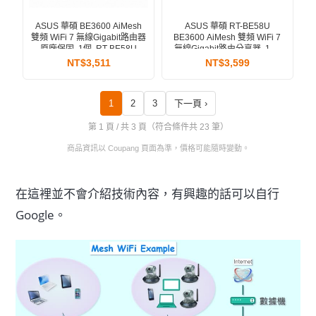
ASUS 華碩 RT-BE58U
ASUS 華碩 BE3600 AiMesh
BE3600 AiMesh 雙頻 WiFi 7
雙頻 WiFi 7 無線Gigabit路由器
無線Gigabit路由分享器, 1個,
原廠保固, 1個, RT-BE58U
90IG0910-MT1C00
NT$3,511
NT$3,599
1
2
3
下一頁 ›
第 1 頁 / 共 3 頁（符合條件共 23 筆）
商品資訊以 Coupang 頁面為準，價格可能隨時變動。
在這裡並不會介紹技術內容，有興趣的話可以自行
Google。