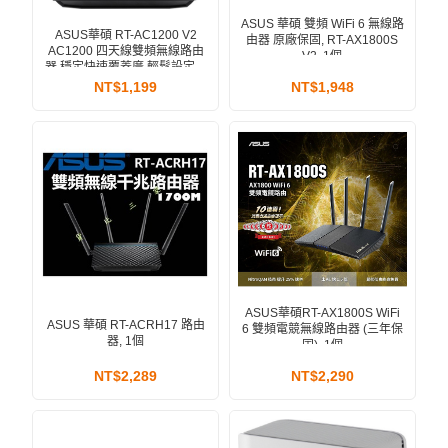
ASUS 華碩 雙頻 WiFi 6 無線路
ASUS華碩 RT-AC1200 V2
由器 原廠保固, RT-AX1800S
AC1200 四天線雙頻無線路由
V2, 1個
器 穩定快速覆蓋廣 輕鬆設定享
受飆網, 1個
NT$1,199
NT$1,948
ASUS華碩RT-AX1800S WiFi
ASUS 華碩 RT-ACRH17 路由
6 雙頻電競無線路由器 (三年保
器, 1個
固), 1個
NT$2,289
NT$2,290