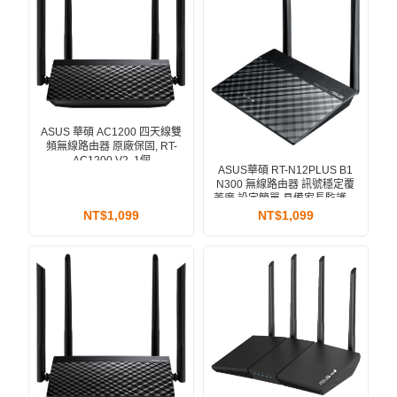
ASUS 華碩 AC1200 四天線雙
頻無線路由器 原廠保固, RT-
AC1200 V2, 1個
ASUS華碩 RT-N12PLUS B1
N300 無線路由器 訊號穩定覆
蓋廣 設定簡單 具備家長監護功
能, 1個
NT$1,099
NT$1,099