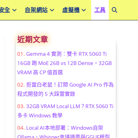
安全
自架網站
虛擬機
工具
Toggle
website
近期文章
search
Gemma 4 實測：雙卡 RTX 5060 Ti
16GB 跑 MoE 26B vs 12B Dense，32GB
VRAM 高 CP 值首選
拒當白老鼠！訂閱 Google AI Pro 作為
程式開發的 5 大踩雷實錄
32GB VRAM Local LLM？RTX 5060 Ti
多卡 Windows 教學
Local AI本地部署：Windows自架
Ollama、Whisper會議摘要與GGUF模型