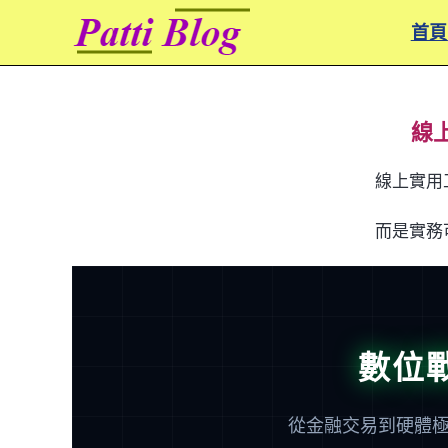
Skip
首頁
to
content
線
線上實用
而是實務
數位
從金融交易到硬體