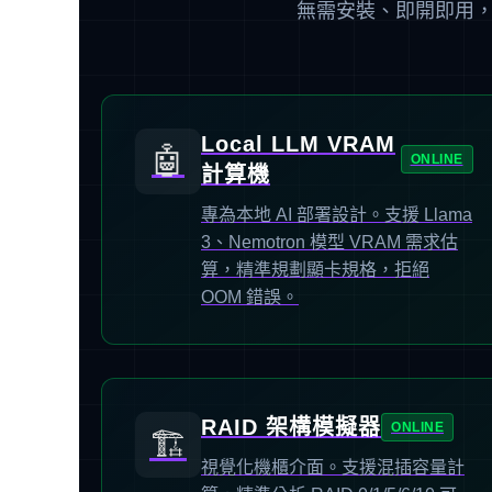
無需安裝、即開即用
Local LLM VRAM
🤖
ONLINE
計算機
專為本地 AI 部署設計。支援 Llama
3、Nemotron 模型 VRAM 需求估
算，精準規劃顯卡規格，拒絕
OOM 錯誤。
RAID 架構模擬器
ONLINE
🏗️
視覺化機櫃介面。支援混插容量計