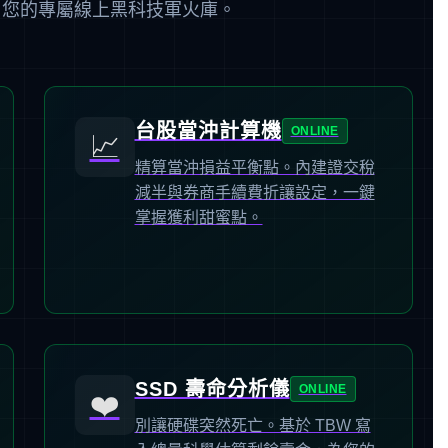
，您的專屬線上黑科技軍火庫。
台股當沖計算機
ONLINE
📈
精算當沖損益平衡點。內建證交稅
減半與券商手續費折讓設定，一鍵
掌握獲利甜蜜點。
SSD 壽命分析儀
ONLINE
❤️
別讓硬碟突然死亡。基於 TBW 寫