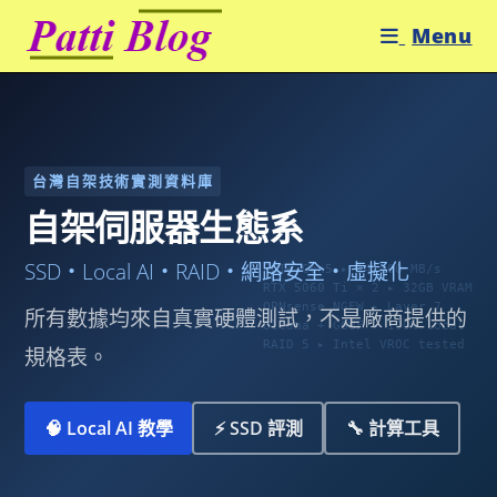
Skip
Menu
to
content
台灣自架技術實測資料庫
自架伺服器生態系
SSD・Local AI・RAID・網路安全・虛擬化
PCIe Gen5 ▸ 14,800 MB/s
RTX 5060 Ti × 2 ▸ 32GB VRAM
OPNsense NGFW ▸ Layer 7
所有數據均來自真實硬體測試，不是廠商提供的
Ollama + GGUF ▸ 100% local
RAID 5 ▸ Intel VROC tested
規格表。
🧠 Local AI 教學
⚡ SSD 評測
🔧 計算工具