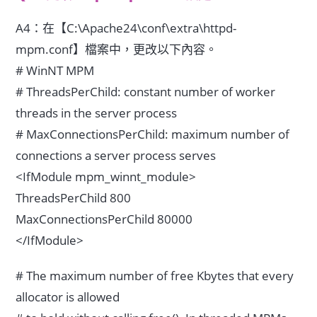
A4：在【C:\Apache24\conf\extra\httpd-
mpm.conf】檔案中，更改以下內容。
# WinNT MPM
# ThreadsPerChild: constant number of worker
threads in the server process
# MaxConnectionsPerChild: maximum number of
connections a server process serves
<IfModule mpm_winnt_module>
ThreadsPerChild 800
MaxConnectionsPerChild 80000
</IfModule>
# The maximum number of free Kbytes that every
allocator is allowed