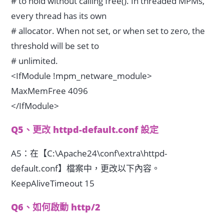
# to hold without calling free(). In threaded MPMs,
every thread has its own
# allocator. When not set, or when set to zero, the
threshold will be set to
# unlimited.
<IfModule !mpm_netware_module>
MaxMemFree 4096
</IfModule>
Q5、更改 httpd-default.conf 設定
A5：在【C:\Apache24\conf\extra\httpd-
default.conf】檔案中，更改以下內容。
KeepAliveTimeout 15
Q6、如何啟動 http/2