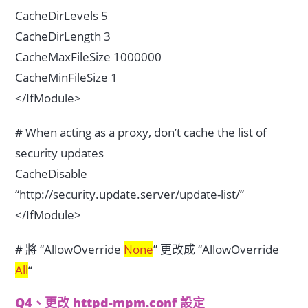
CacheDirLevels 5
CacheDirLength 3
CacheMaxFileSize 1000000
CacheMinFileSize 1
</IfModule>
# When acting as a proxy, don’t cache the list of
security updates
CacheDisable
“http://security.update.server/update-list/”
</IfModule>
# 將 “AllowOverride
None
” 更改成 “AllowOverride
All
“
Q4、更改 httpd-mpm.conf 設定