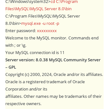
C:\Windows\system32>
cd C:\Program
Files\MySQL\MySQL Server 8.0\bin
C:\Program Files\MySQL\MySQL Server
8.0\bin>
mysql.exe -u root -p
Enter password:
xxxxxxxxx
Welcome to the MySQL monitor. Commands end
with ; or \g.
Your MySQL connection id is 11
Server version: 8.0.38 MySQL Community Server
– GPL
Copyright (c) 2000, 2024, Oracle and/or its affiliates.
Oracle is a registered trademark of Oracle
Corporation and/or its
affiliates. Other names may be trademarks of their
respective owners.