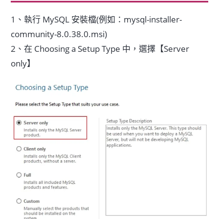
1、執行 MySQL 安裝檔(例如：mysql-installer-
community-8.0.38.0.msi)
2、在 Choosing a Setup Type 中，選擇【Server
only】