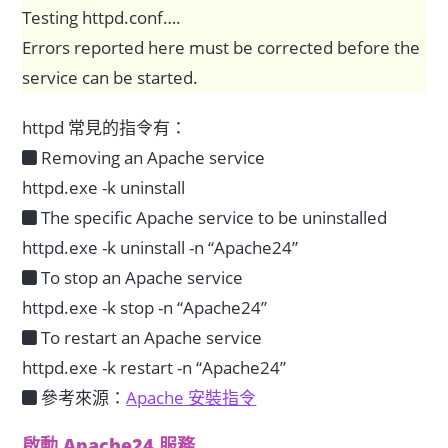
Testing httpd.conf….
Errors reported here must be corrected before the
service can be started.
httpd 常見的指令有：
Removing an Apache service
httpd.exe -k uninstall
The specific Apache service to be uninstalled
httpd.exe -k uninstall -n “Apache24”
To stop an Apache service
httpd.exe -k stop -n “Apache24”
To restart an Apache service
httpd.exe -k restart -n “Apache24”
參考來源：
Apache 安裝指令
啟動 Apache24 服務