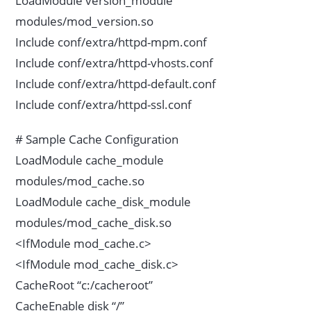
LoadModule version_module
modules/mod_version.so
Include conf/extra/httpd-mpm.conf
Include conf/extra/httpd-vhosts.conf
Include conf/extra/httpd-default.conf
Include conf/extra/httpd-ssl.conf
# Sample Cache Configuration
LoadModule cache_module
modules/mod_cache.so
LoadModule cache_disk_module
modules/mod_cache_disk.so
<IfModule mod_cache.c>
<IfModule mod_cache_disk.c>
CacheRoot “c:/cacheroot”
CacheEnable disk “/”