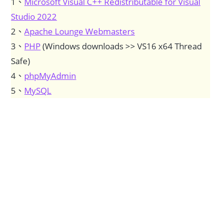
1、
Microsoft Visual C++ Redistributable for Visual
Studio 2022
2、
Apache Lounge Webmasters
3、
PHP
(Windows downloads >> VS16 x64 Thread
Safe)
4、
phpMyAdmin
5、
MySQL