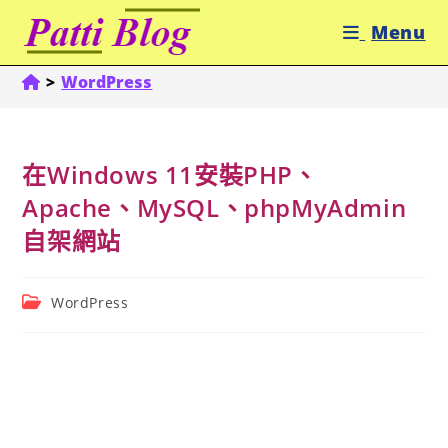
Skip
Menu
to
content
>
WordPress
在Windows 11安裝PHP、
Apache、MySQL、phpMyAdmin
自架網站
Post
WordPress
category: