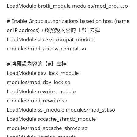
LoadModule brotli_module modules/mod_brotli.so
# Enable Group authorizations based on host (name
or IP address)，將預設內容的【#】去掉
LoadModule access_compat_module
modules/mod_access_compat.so
# 將預設內容的【#】去掉
LoadModule dav_lock_module
modules/mod_dav_lock.so
LoadModule rewrite_module
modules/mod_rewrite.so
LoadModule ssl_module modules/mod_ssl.so
LoadModule socache_shmcb_module
modules/mod_socache_shmcb.so