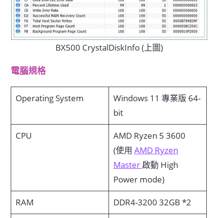
BX500 CrystalDiskInfo (上圖)
電腦規格
Operating System
Windows 11 專業版 64-
bit
CPU
AMD Ryzen 5 3600
(使用
AMD Ryzen
Master
啟動 High
Power mode)
RAM
DDR4-3200 32GB *2