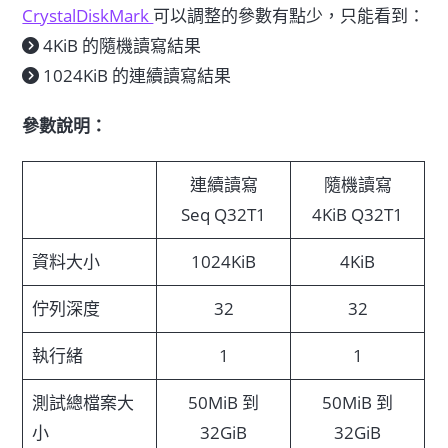
CrystalDiskMark
可以調整的參數有點少，只能看到：
4KiB 的隨機讀寫結果
1024KiB 的連續讀寫結果
參數說明：
連續讀寫
隨機讀寫
Seq Q32T1
4KiB Q32T1
資料大小
1024KiB
4KiB
佇列深度
32
32
執行緒
1
1
測試總檔案大
50MiB 到
50MiB 到
小
32GiB
32GiB