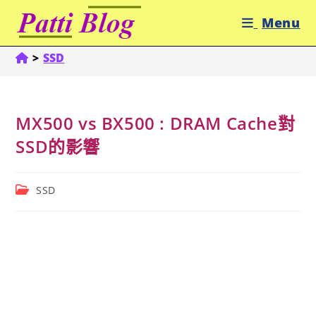
Skip
Menu
to
content
>
SSD
MX500 vs BX500 : DRAM Cache對
SSD的影響
Post
SSD
category: