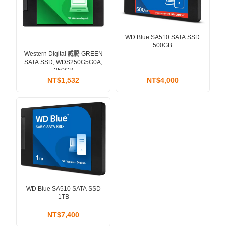
WD Blue SA510 SATA SSD
500GB
Western Digital 威騰 GREEN
SATA SSD, WDS250G5G0A,
250GB
NT$1,532
NT$4,000
WD Blue SA510 SATA SSD
1TB
NT$7,400