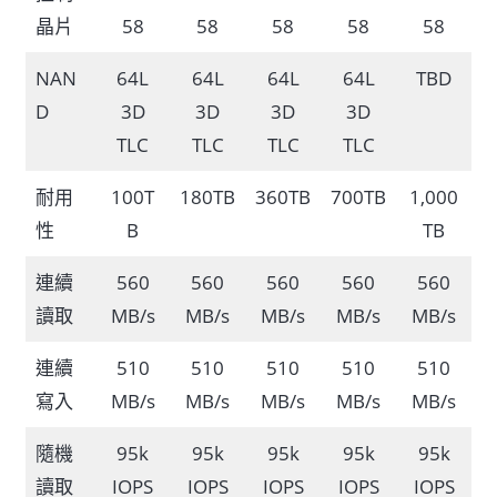
晶片
58
58
58
58
58
NAN
64L
64L
64L
64L
TBD
D
3D
3D
3D
3D
TLC
TLC
TLC
TLC
耐用
100T
180TB
360TB
700TB
1,000
性
B
TB
連續
560
560
560
560
560
讀取
MB/s
MB/s
MB/s
MB/s
MB/s
連續
510
510
510
510
510
寫入
MB/s
MB/s
MB/s
MB/s
MB/s
隨機
95k
95k
95k
95k
95k
讀取
IOPS
IOPS
IOPS
IOPS
IOPS