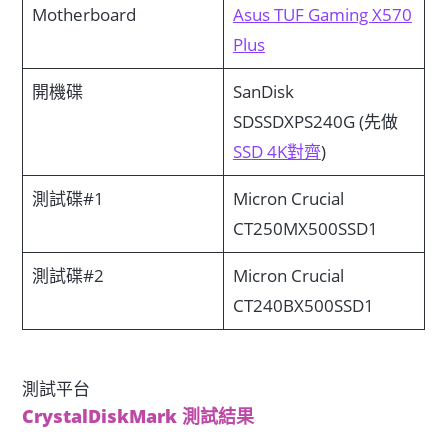
Motherboard
Asus TUF Gaming X570
Plus
開機碟
SanDisk
SDSSDXPS240G (先做
SSD 4K對齊
)
測試碟#1
Micron Crucial
CT250MX500SSD1
測試碟#2
Micron Crucial
CT240BX500SSD1
測試平台
CrystalDiskMark 測試結果