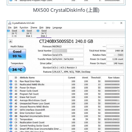
MX500 CrystalDiskInfo (上圖)