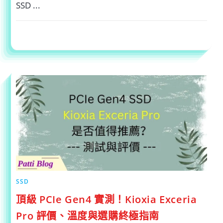
SSD ...
在
留言功能已關閉
2025-01-29
〈【M.2
SSD
擴
充
卡
實
測】
ASUS
HYPER
M.2
X16
GEN5：
效
能
提
升
還
是
變
差〉
中
SSD
頂級 PCIe Gen4 實測！Kioxia Exceria
Pro 評價、溫度與選購終極指南