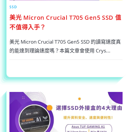
SSD
美光 Micron Crucial T705 Gen5 SSD 值
不值得入手？
美光 Micron Crucial T705 Gen5 SSD 的讀寫速度真
的能達到理論速度嗎？本篇文章會使用 Crys...
在
留言功能已關閉
2024-12-30
〈美
光
MICRON
CRUCIAL
T705
GEN5
SSD
值
不
值
得
入
手？〉
中