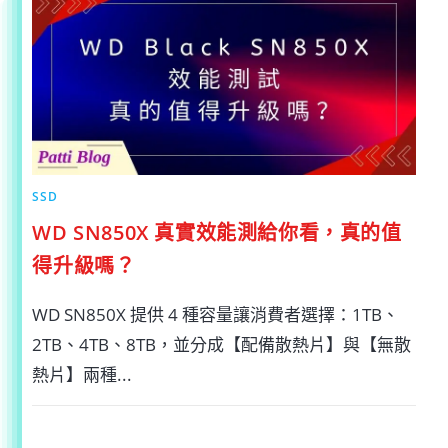
表
現
如
何？
實
測
結
果
告
訴
你！〉
中
SSD
WD SN850X 真實效能測給你看，真的值
得升級嗎？
WD SN850X 提供 4 種容量讓消費者選擇：1TB、
2TB、4TB、8TB，並分成【配備散熱片】與【無散
熱片】兩種...
在
留言功能已關閉
2025-04-20
〈WD