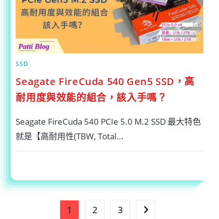
錯
過
的
4
大
理
由〉
中
SSD
Seagate FireCuda 540 Gen5 SSD，高
耐用度與效能的組合，該入手嗎？
Seagate FireCuda 540 PCIe 5.0 M.2 SSD 最大特色
就是【高耐用性(TBW, Total...
在
留言功能已關閉
2024-09-22
〈SEAGATE
FIRECUDA
540
GEN5
SSD，
高
耐
1
2
3
Go to the next page
用
度