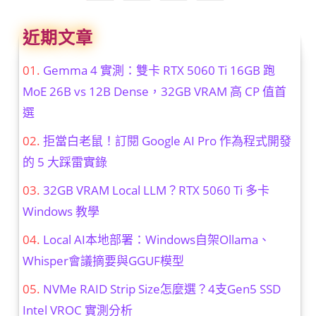
與
效
能
近期文章
的
組
合，
該
Gemma 4 實測：雙卡 RTX 5060 Ti 16GB 跑
入
手
MoE 26B vs 12B Dense，32GB VRAM 高 CP 值首
嗎？〉
中
選
拒當白老鼠！訂閱 Google AI Pro 作為程式開發
的 5 大踩雷實錄
32GB VRAM Local LLM？RTX 5060 Ti 多卡
Windows 教學
Local AI本地部署：Windows自架Ollama、
Whisper會議摘要與GGUF模型
NVMe RAID Strip Size怎麼選？4支Gen5 SSD
Intel VROC 實測分析