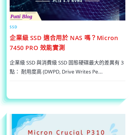
魘！〉
中
SSD
企業級 SSD 適合用於 NAS 嗎？Micron
7450 PRO 效能實測
企業級 SSD 與消費級 SSD 固態硬碟最大的差異有 3
點： 耐用度高 (DWPD, Drive Writes Pe...
在
留言功能已關閉
2025-05-04
〈企
業
級
SSD
適
合
用
於
NAS
嗎？
MICRON
7450