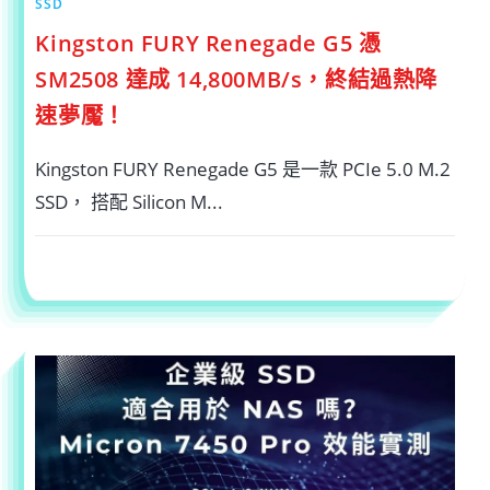
SSD
Kingston FURY Renegade G5 憑
SM2508 達成 14,800MB/s，終結過熱降
速夢魘！
Kingston FURY Renegade G5 是一款 PCIe 5.0 M.2
SSD， 搭配 Silicon M...
在
留言功能已關閉
2025-09-21
〈KINGSTON
FURY
RENEGADE
G5
憑
SM2508
達
成
14,800MB/S，
終
結
過
熱
降
速
夢