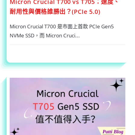
Micron Crucial T700 vs T705：速度、
耐用性與價格誰勝出？(PCIe 5.0)
Micron Crucial T700 是市面上首款 PCIe Gen5
NVMe SSD，而 Micron Cruci...
在
留言功能已關閉
2025-01-11
〈MICRON
CRUCIAL
T700
VS
T705：
速
度、
耐
用
性
與
價
格
誰
勝
出？
(PCIE
5.0)〉
中