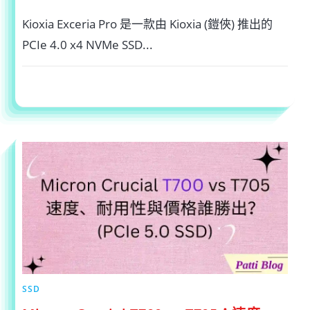
Kioxia Exceria Pro 是一款由 Kioxia (鎧俠) 推出的
PCIe 4.0 x4 NVMe SSD...
在
留言功能已關閉
2025-01-19
〈頂
級
PCIE
GEN4
實
測！
KIOXIA
EXCERIA
PRO
評
價、
溫
度
與
選
購
終
極
指
南〉
中
SSD