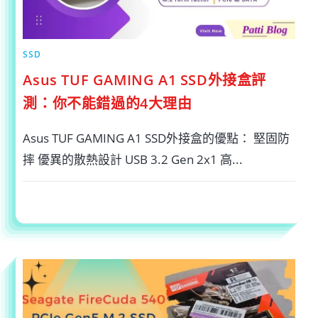
SSD
Asus TUF GAMING A1 SSD外接盒評
測：你不能錯過的4大理由
Asus TUF GAMING A1 SSD外接盒的優點： 堅固防
摔 優異的散熱設計 USB 3.2 Gen 2x1 高...
在
留言功能已關閉
2024-10-12
〈ASUS
TUF
GAMING
A1
SSD
外
接
盒
評
測：
你
不
能