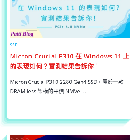
PRO
效
能
實
測〉
中
SSD
Micron Crucial P310 在 Windows 11 上
的表現如何？實測結果告訴你！
Micron Crucial P310 2280 Gen4 SSD，屬於一款
DRAM-less 架構的平價 NMVe ...
在
留言功能已關閉
2025-04-27
〈MICRON
CRUCIAL
P310
在
WINDOWS
11
上
的