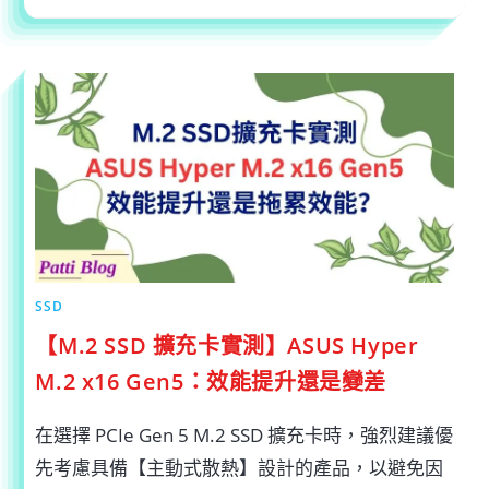
SN850X
真
實
效
能
測
給
你
看，
真
的
值
得
升
級
嗎？〉
中
SSD
【M.2 SSD 擴充卡實測】ASUS Hyper
M.2 x16 Gen5：效能提升還是變差
在選擇 PCIe Gen 5 M.2 SSD 擴充卡時，強烈建議優
先考慮具備【主動式散熱】設計的產品，以避免因